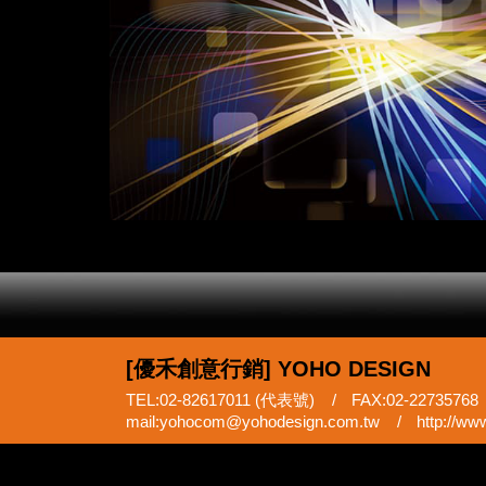
[優禾創意行銷]
YOHO DESIGN
TEL:02-82617011 (代表號)
FAX:02-22735768
mail:yohocom@yohodesign.com.tw
http://ww