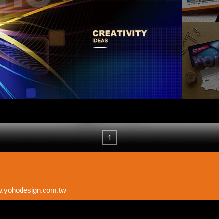
1
w.yohodesign.com.tw